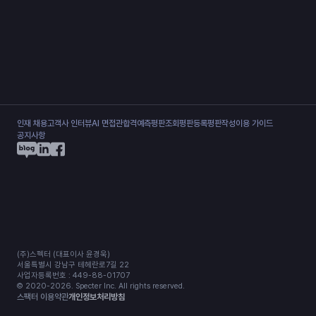
인재 채용
고객사 인터뷰
AI 면접관
합격예측
평판조회
평판등록
평판작성
이용 가이드
공지사항
(주)스펙터 (대표이사 윤경욱)
서울특별시 강남구 테헤란로7길 22
사업자등록번호 : 449-88-01707
© 2020-2026. Specter Inc. All rights reserved.
스팩터 이용약관
개인정보처리방침